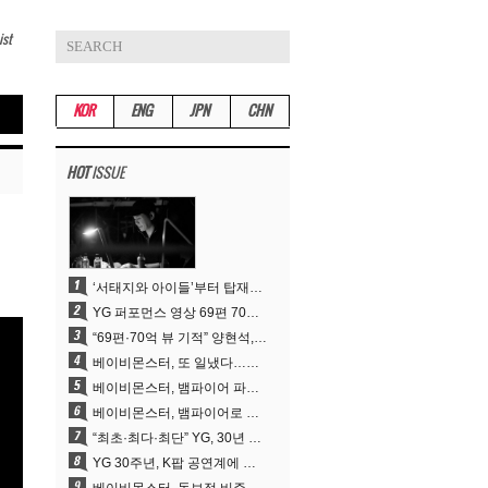
ist
KOR
ENG
JPN
CHN
HOT
ISSUE
‘서태지와 아이들’부터 탑재한 안무DNA…양현석, YG 퍼포먼스 비디오 70억 뷰 신화의 시작
YG 퍼포먼스 영상 69편 70억뷰…양현석 제작 철학 통했다
“69편·70억 뷰 기적” 양현석, YG 퍼포먼스 비디오 100% 직접 만든 이유
베이비몬스터, 또 일냈다…유튜브 월드와이드 1위
베이비몬스터, 뱀파이어 파격 변신..유튜브 트렌딩 1위 직행
베이비몬스터, 뱀파이어로 변신…‘MOON’으로 찍은 3개월 프로젝트
“최초·최다·최단” YG, 30년 뚝심이 빚어낸 K팝 투어의 새 지평
YG 30주년, K팝 공연계에 어떤 것을 남겼나