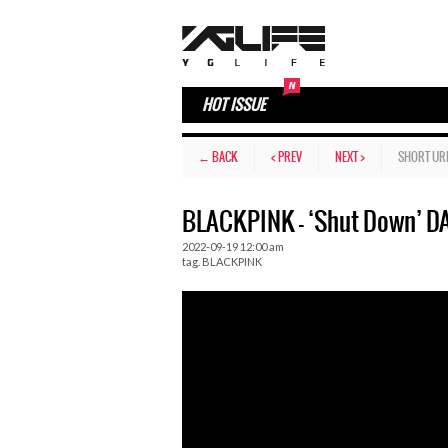
HOT ISSUE
← BACK
< PREV
NEXT >
SHORT UR
BLACKPINK – ‘Shut Down’
2022-09-19 12:00 am
tag.
BLACKPINK