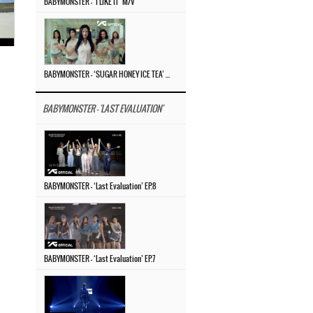
BABYMONSTER – ‘I LIKE IT’ M/V
BABYMONSTER – ‘SUGAR HONEY ICE TEA’ M/V
BABYMONSTER - 'LAST EVALUATION'
BABYMONSTER – ‘Last Evaluation’ EP.8
BABYMONSTER – ‘Last Evaluation’ EP.7