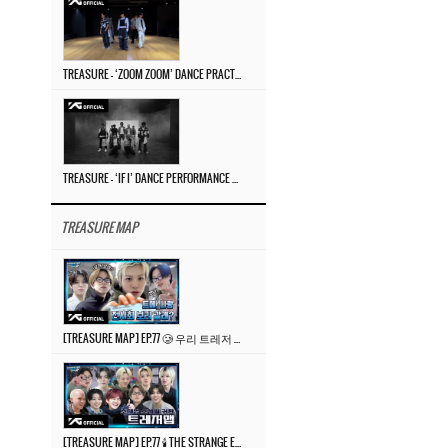
TREASURE – ‘ZOOM ZOOM’ DANCE PRACTICE VIDEO
TREASURE – ‘IF I’ DANCE PERFORMANCE VIDEO
TREASURE MAP
[TREASURE MAP] EP.77 🥲 우리 트레저 겁쟁이 아닙니다 🤚 기묘한 전시회
[TREASURE MAP] EP.77 🕯️ THE STRANGE EXHIBITION 🕰️ TEASER