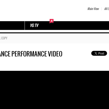
Main View
All L
YG TV
L COPY
 DANCE PERFORMANCE VIDEO