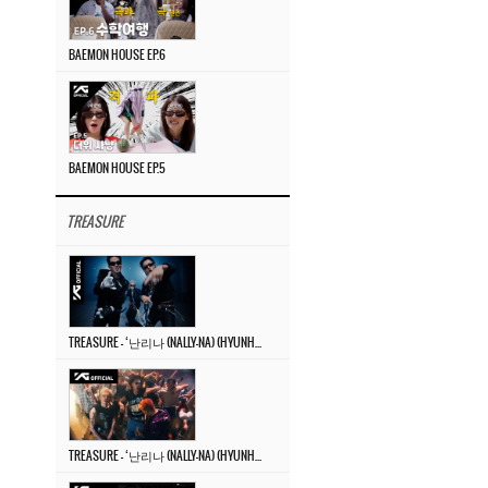
BAEMON HOUSE EP.6
BAEMON HOUSE EP.5
TREASURE
TREASURE – ‘난리나 (NALLY-NA) (HYUNHAYO)’ DANCE PERFORMANCE VIDEO
TREASURE – ‘난리나 (NALLY-NA) (HYUNHAYO)’ M/V