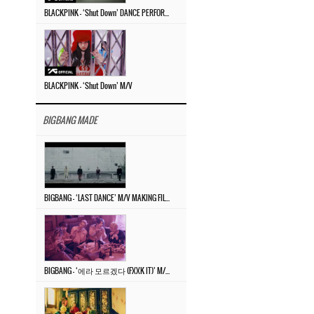
BLACKPINK – ‘Shut Down’ DANCE PERFORMANCE VIDEO
BLACKPINK – ‘Shut Down’ M/V
BIGBANG MADE
BIGBANG – ‘LAST DANCE’ M/V MAKING FILM
BIGBANG – ‘에라 모르겠다 (FXXK IT)’ M/V MAKING FILM