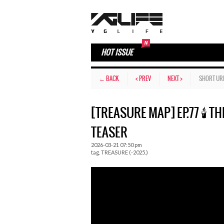
HOT ISSUE
← BACK
< PREV
NEXT >
SHORT UR
[TREASURE MAP] EP.77 🕯️ T
TEASER
2026-03-21 07:50 pm
tag.
TREASURE (-2025.)