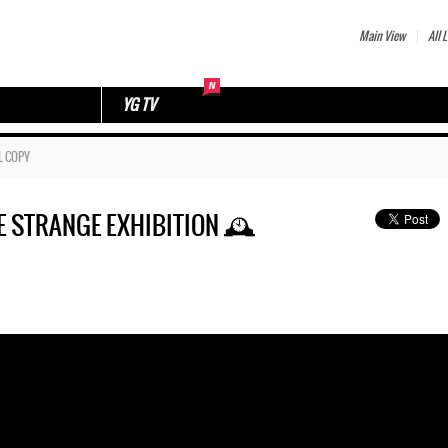
Main View
All L
YG TV
L COPY
HE STRANGE EXHIBITION 🕰️