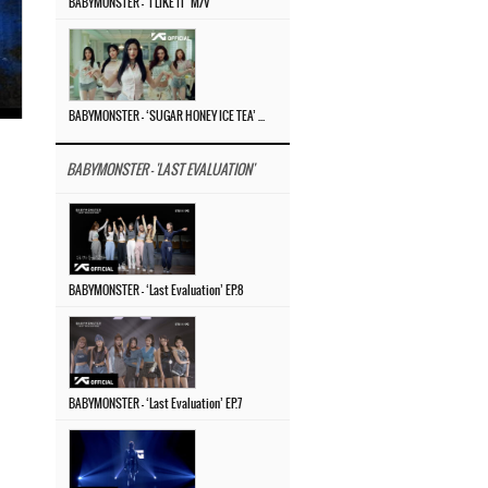
BABYMONSTER – ‘I LIKE IT’ M/V
BABYMONSTER – ‘SUGAR HONEY ICE TEA’ M/V
BABYMONSTER - 'LAST EVALUATION'
BABYMONSTER – ‘Last Evaluation’ EP.8
BABYMONSTER – ‘Last Evaluation’ EP.7