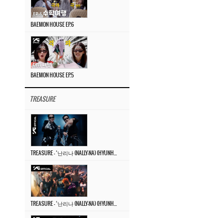
BAEMON HOUSE EP.6
BAEMON HOUSE EP.5
TREASURE
TREASURE – ‘난리나 (NALLY-NA) (HYUNHAYO)’ DANCE PERFORMANCE VIDEO
TREASURE – ‘난리나 (NALLY-NA) (HYUNHAYO)’ M/V