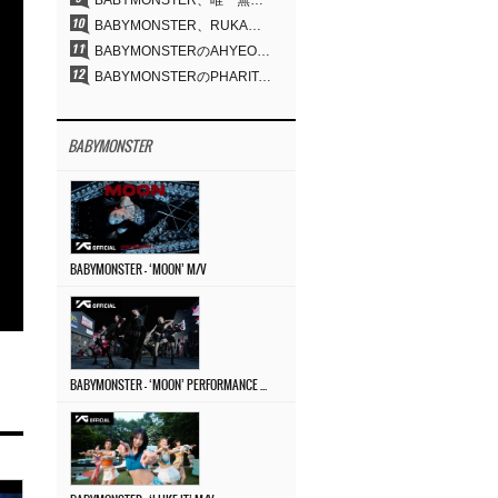
BABYMONSTER、唯一無二のビジュアルと圧倒的な表現力…『MOON』
BABYMONSTER、RUKA＆CHIQUITAの「MOON」ビジュアルを公開…洗練されたカリスマ性・ユニークなビジュアル
BABYMONSTERのAHYEON＆RORA、ダークコンセプトを完璧に表現…「MOON」ビジュアルフォト公開
BABYMONSTERのPHARITA、「モナリザ眉」も完璧にものにする…ASAと放つ強烈なオーラ
BABYMONSTER
BABYMONSTER – ‘MOON’ M/V
BABYMONSTER – ‘MOON’ PERFORMANCE VIDEO