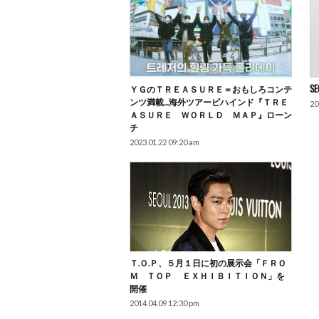
ＹＧのＴＲＥＡＳＵＲＥ＝おもしろコンテ
SE
ンツ満載…海外ツアービハインド『ＴＲＥ
20
ＡＳＵＲＥ ＷＯＲＬＤ ＭＡＰ』ローン
チ
2023.01.22 09:20 am
Ｔ.Ｏ.Ｐ、５月１日に初の展示会「ＦＲＯ
Ｍ ＴＯＰ ＥＸＨＩＢＩＴＩＯＮ」を
開催
2014.04.09 12:30 pm