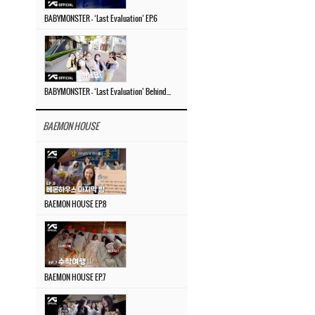
BABYMONSTER – ‘Last Evaluation’ EP.6
BABYMONSTER – ‘Last Evaluation’ Behind The Scenes #4
BAEMON HOUSE
BAEMON HOUSE EP.8
BAEMON HOUSE EP.7