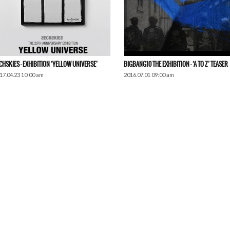
CHSKIES – EXHIBITION ‘YELLOW UNIVERSE’
BIGBANG10 THE EXHIBITION – ‘A TO Z’ TEASER
17.04.23 10:00 am
2016.07.01 09:00 am