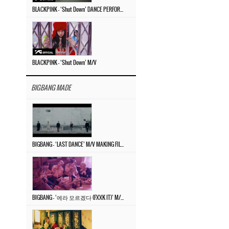
BLACKPINK – ‘Shut Down’ DANCE PERFORMANCE VIDEO
BLACKPINK – ‘Shut Down’ M/V
BIGBANG MADE
BIGBANG – ‘LAST DANCE’ M/V MAKING FILM
BIGBANG – ‘에라 모르겠다 (FXXK IT)’ M/V MAKING FILM