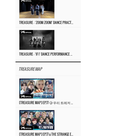
TREASURE – ‘ZOOM ZOOM’ DANCE PRACTICE VIDEO
TREASURE – ‘IF I’ DANCE PERFORMANCE VIDEO
TREASURE MAP
[TREASURE MAP] EP.77 🥲 우리 트레저 겁쟁이 아닙니다 🤚 기묘한 전시회
[TREASURE MAP] EP.77 🕯️ THE STRANGE EXHIBITION 🕰️ TEASER