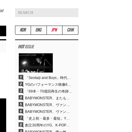
ist
KOR
ENG
JPN
CHN
HOT
ISSUE
「Seotaiji and Boys」時代から培ったダンスDNA…YANG HYUN SUK、YGのパフォーマンスビデオ70億回再生の原点
YGのパフォーマンス映像69本が累計70億回再生…YANG HYUN SUKの制作哲学が実を結ぶ
「69本・70億回再生の奇跡」YANG HYUN SUK、YGのパフォーマンスビデオを100％自ら手掛けた理由
BABYMONSTER、またも快挙…YouTubeワールドワイドトレンドで1位に
BABYMONSTER、ヴァンパイアに大胆変身…YouTubeトレンド1位を獲得
BABYMONSTER、ヴァンパイアに変身…「MOON」で3か月にわたるプロジェクトを締めくくる
「史上初・最多・最短」YG、30年の揺るぎない信念が切り開いたK-POPツアーの新境地
創立30周年のYG、K-POP公演界に何を残したのか