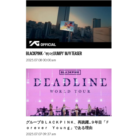
BLACKPINK – ‘뛰어(JUMP)’ M/V TEASER
2025.07.08 00:00 am
グループＢＬＡＣＫＰＩＮＫ、再跳躍…９年目「Ｆ
Ｏｒｅｖｅｒ Ｙｏｕｎｇ」である理由
2025.07.07 09:37 am