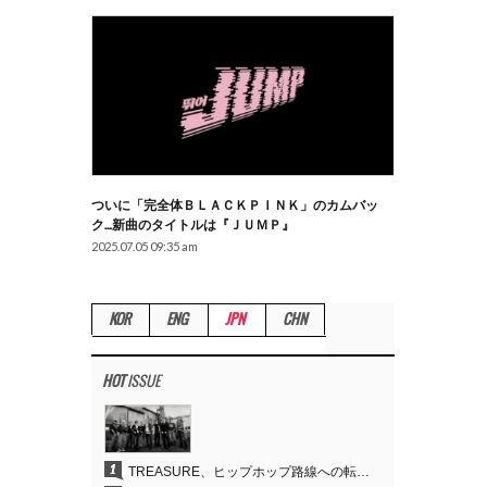
ついに「完全体ＢＬＡＣＫＰＩＮＫ」のカムバッ
ク…新曲のタイトルは『ＪＵＭＰ』
2025.07.05 09:35 am
KOR
ENG
JPN
CHN
HOT
ISSUE
1
TREASURE、ヒップホップ路線への転換が的中…デビュー6周年でさらなる飛躍