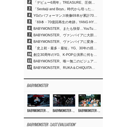
2
「デビュー6周年」TREASURE、圧倒的な実力で証明した「YGの宝」の真価
3
「Seotaiji and Boys」時代から培ったダンスDNA…YANG HYUN SUK、YGのパフォーマンスビデオ70億回再生の原点
4
YGのパフォーマンス映像69本が累計70億回再生…YANG HYUN SUKの制作哲学が実を結ぶ
5
「69本・70億回再生の奇跡」YANG HYUN SUK、YGのパフォーマンスビデオを100％自ら手掛けた理由
6
BABYMONSTER、またも快挙…YouTubeワールドワイドトレンドで1位に
7
BABYMONSTER、ヴァンパイアに大胆変身…YouTubeトレンド1位を獲得
8
BABYMONSTER、ヴァンパイアに変身…「MOON」で3か月にわたるプロジェクトを締めくくる
9
「史上初・最多・最短」YG、30年の揺るぎない信念が切り開いたK-POPツアーの新境地
10
創立30周年のYG、K-POP公演界に何を残したのか
11
BABYMONSTER、唯一無二のビジュアルと圧倒的な表現力…『MOON』
12
BABYMONSTER、RUKA＆CHIQUITAの「MOON」ビジュアルを公開…洗練されたカリスマ性・ユニークなビジュアル
BABYMONSTER
BABYMONSTER – ‘MOON’ M/V
BABYMONSTER – ‘MOON’ PERFORMANCE VIDEO
BABYMONSTER – ‘I LIKE IT’ M/V
BABYMONSTER - 'LAST EVALUATION'