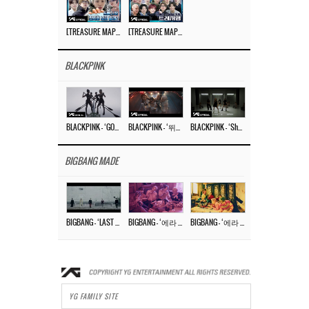
[TREASURE MAP] EP.77 🥲 우리 트레저 겁쟁이 아닙니다 🤚 기묘한 전시회
[TREASURE MAP] EP.77 🕯️ THE STRANGE EXHIBITION 🕰️ TEASER
BLACKPINK
BLACKPINK – ‘GO’ M/V
BLACKPINK – ‘뛰어(JUMP)’ M/V
BLACKPINK – ‘Shut Down’ DANCE PERFORMANCE VIDEO
BIGBANG MADE
BIGBANG – ‘LAST DANCE’ M/V MAKING FILM
BIGBANG – ‘에라 모르겠다 (FXXK IT)’ M/V MAKING FILM
BIGBANG – ‘에라 모르겠다(FXXK IT)’ M/V
YG FAMILY SITE