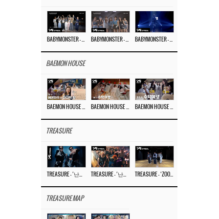
BABYMONSTER – ‘Last Evaluation’ EP.8
BABYMONSTER – ‘Last Evaluation’ EP.7
BABYMONSTER – ‘Last Evaluation’ EP.6
BAEMON HOUSE
BAEMON HOUSE EP.8
BAEMON HOUSE EP.7
BAEMON HOUSE EP.6
TREASURE
TREASURE – ‘난리나 (NALLY-NA) (HYUNHAYO)’ DANCE PERFORMANCE VIDEO
TREASURE – ‘난리나 (NALLY-NA) (HYUNHAYO)’ M/V
TREASURE – ‘ZOOM ZOOM’ DANCE PRACTICE VIDEO
TREASURE MAP