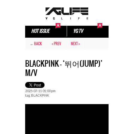
HOT ISSUE
YG TV
← BACK
< PREV
NEXT >
BLACKPINK – ‘뛰어(JUMP)’
M/V
2025-07-11 01:00 pm
tag.
BLACKPINK