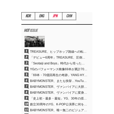
KOR
ENG
JPN
CHN
HOT
ISSUE
1
TREASURE、ヒップホップ路線への転換が的中…デビュー6周年でさらなる飛躍
2
「デビュー6周年」TREASURE、圧倒的な実力で証明した「YGの宝」の真価
3
「Seotaiji and Boys」時代から培ったダンスDNA…YANG HYUN SUK、YGのパフォーマンスビデオ70億回再生の原点
4
YGのパフォーマンス映像69本が累計70億回再生…YANG HYUN SUKの制作哲学が実を結ぶ
5
「69本・70億回再生の奇跡」YANG HYUN SUK、YGのパフォーマンスビデオを100％自ら手掛けた理由
6
BABYMONSTER、またも快挙…YouTubeワールドワイドトレンドで1位に
7
BABYMONSTER、ヴァンパイアに大胆変身…YouTubeトレンド1位を獲得
8
BABYMONSTER、ヴァンパイアに変身…「MOON」で3か月にわたるプロジェクトを締めくくる
9
「史上初・最多・最短」YG、30年の揺るぎない信念が切り開いたK-POPツアーの新境地
10
創立30周年のYG、K-POP公演界に何を残したのか
11
BABYMONSTER、唯一無二のビジュアルと圧倒的な表現力…『MOON』