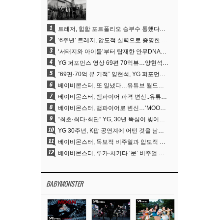
1
트레저, 힙합 포트폴리오 승부수 통했다…데뷔 6주년 새 도약
2
‘6주년’ 트레저, 압도적 실력으로 증명한 ‘YG의 보물’ 진가
3
‘서태지와 아이들’부터 탑재한 안무DNA…양현석, YG 퍼포먼스 비디오 70억 뷰 신화의 시작
4
YG 퍼포먼스 영상 69편 70억뷰…양현석 제작 철학 통했다
5
“69편·70억 뷰 기적” 양현석, YG 퍼포먼스 비디오 100% 직접 만든 이유
6
베이비몬스터, 또 일냈다…유튜브 월드와이드 1위
7
베이비몬스터, 뱀파이어 파격 변신..유튜브 트렌딩 1위 직행
8
베이비몬스터, 뱀파이어로 변신…‘MOON’으로 찍은 3개월 프로젝트
9
“최초·최다·최단” YG, 30년 뚝심이 빚어낸 K팝 투어의 새 지평
10
YG 30주년, K팝 공연계에 어떤 것을 남겼나
11
베이비몬스터, 독보적 비주얼과 압도적 소화력..’MOON’
12
베이비몬스터, 루카·치키타 ‘문’ 비주얼 공개…절제된 카리스마·유니크 비주얼
BABYMONSTER