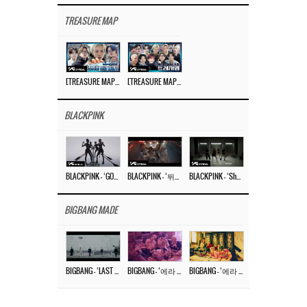
TREASURE MAP
[TREASURE MAP] EP.77 🥲 우리 트레저 겁쟁이 아닙니다 🤚 기묘한 전시회
[TREASURE MAP] EP.77 🕯️ THE STRANGE EXHIBITION 🕰️ TEASER
BLACKPINK
BLACKPINK – ‘GO’ M/V
BLACKPINK – ‘뛰어(JUMP)’ M/V
BLACKPINK – ‘Shut Down’ DANCE PERFORMANCE VIDEO
BIGBANG MADE
BIGBANG – ‘LAST DANCE’ M/V MAKING FILM
BIGBANG – ‘에라 모르겠다 (FXXK IT)’ M/V MAKING FILM
BIGBANG – ‘에라 모르겠다(FXXK IT)’ M/V