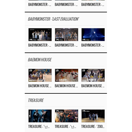
BABYMONSTER – ‘MOON’ M/V
BABYMONSTER – ‘MOON’ PERFORMANCE VIDEO
BABYMONSTER – ‘I LIKE IT’ M/V
BABYMONSTER - 'LAST EVALUATION'
BABYMONSTER – ‘Last Evaluation’ EP.8
BABYMONSTER – ‘Last Evaluation’ EP.7
BABYMONSTER – ‘Last Evaluation’ EP.6
BAEMON HOUSE
BAEMON HOUSE EP.8
BAEMON HOUSE EP.7
BAEMON HOUSE EP.6
TREASURE
TREASURE – ‘난리나 (NALLY-NA) (HYUNHAYO)’ DANCE PERFORMANCE VIDEO
TREASURE – ‘난리나 (NALLY-NA) (HYUNHAYO)’ M/V
TREASURE – ‘ZOOM ZOOM’ DANCE PRACTICE VIDEO