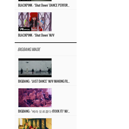
BLACKPINK – ‘Shut Down’ DANCE PERFORMANCE VIDEO
BLACKPINK – ‘Shut Down’ M/V
BIGBANG MADE
BIGBANG – ‘LAST DANCE’ M/V MAKING FILM
BIGBANG – ‘에라 모르겠다 (FXXK IT)’ M/V MAKING FILM