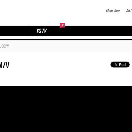
Main View
All L
YG TV
L COPY
M/V