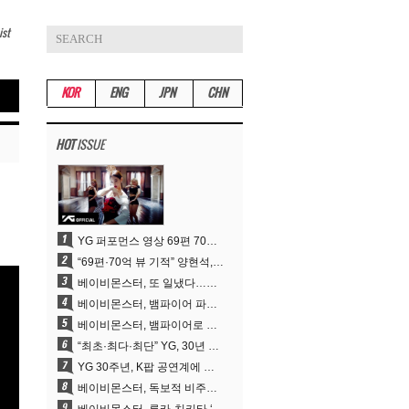
ist
KOR
ENG
JPN
CHN
HOT
ISSUE
YG 퍼포먼스 영상 69편 70억뷰…양현석 제작 철학 통했다
“69편·70억 뷰 기적” 양현석, YG 퍼포먼스 비디오 100% 직접 만든 이유
베이비몬스터, 또 일냈다…유튜브 월드와이드 1위
베이비몬스터, 뱀파이어 파격 변신..유튜브 트렌딩 1위 직행
베이비몬스터, 뱀파이어로 변신…‘MOON’으로 찍은 3개월 프로젝트
“최초·최다·최단” YG, 30년 뚝심이 빚어낸 K팝 투어의 새 지평
YG 30주년, K팝 공연계에 어떤 것을 남겼나
베이비몬스터, 독보적 비주얼과 압도적 소화력..’MOON’