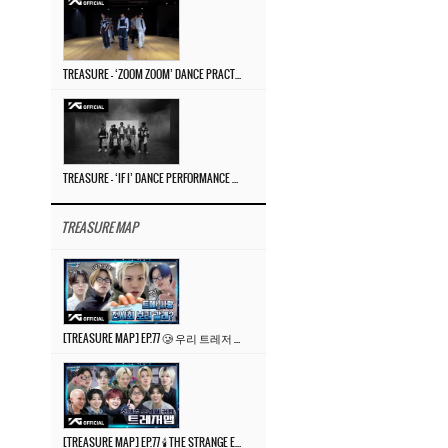
TREASURE – ‘ZOOM ZOOM’ DANCE PRACTICE VIDEO
TREASURE – ‘IF I’ DANCE PERFORMANCE VIDEO
TREASURE MAP
[TREASURE MAP] EP.77 🥲 우리 트레저 겁쟁이 아닙니다 🤚 기묘한 전시회
[TREASURE MAP] EP.77 🕯️ THE STRANGE EXHIBITION 🕰️ TEASER