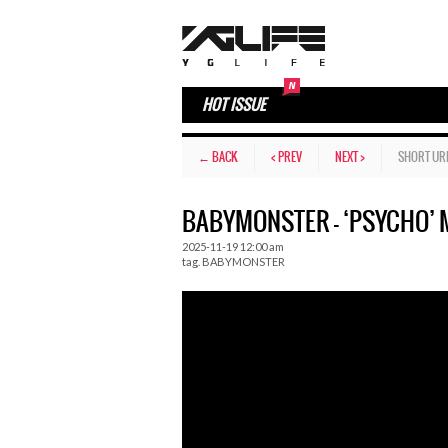
HOT ISSUE
← BACK
< PREV
NEXT >
SHORT UR
BABYMONSTER – ‘PSYCHO’ 
2025-11-19 12:00 am
tag.
BABYMONSTER