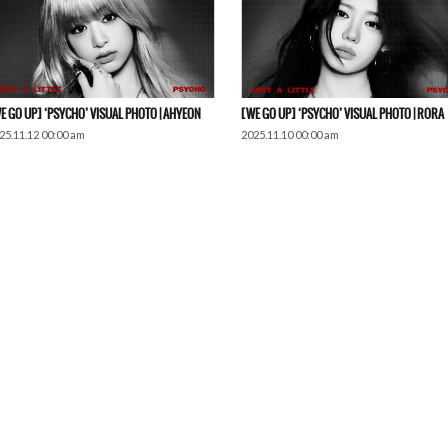
E GO UP] ‘PSYCHO’ VISUAL PHOTO | AHYEON
[WE GO UP] ‘PSYCHO’ VISUAL PHOTO | RORA
25.11.12 00:00 am
2025.11.10 00:00 am