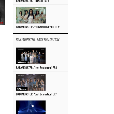
BABYMONSTER – ‘I LIKE IT’ M/V
BABYMONSTER – ‘SUGAR HONEY ICE TEA’ M/V
BABYMONSTER - 'LAST EVALUATION'
BABYMONSTER – ‘Last Evaluation’ EP.8
BABYMONSTER – ‘Last Evaluation’ EP.7