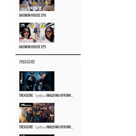
BAEMON HOUSE EP.6
BAEMON HOUSE EP.5
TREASURE
TREASURE – ‘난리나 (NALLY-NA) (HYUNHAYO)’ DANCE PERFORMANCE VIDEO
TREASURE – ‘난리나 (NALLY-NA) (HYUNHAYO)’ M/V