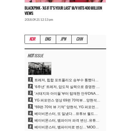
BLACKPINK – ‘AS IF IT’S YOUR LAST’ M/V HITS 400 MILLION
VIEWS
2018.09.21 12:13 pm
KOR
ENG
JPN
CHN
HOT
ISSUE
1
트레저, 힙합 포트폴리오 승부수 통했다…데뷔 6주년 새 도약
2
‘6주년’ 트레저, 압도적 실력으로 증명한 ‘YG의 보물’ 진가
3
‘서태지와 아이들’부터 탑재한 안무DNA…양현석, YG 퍼포먼스 비디오 70억 뷰 신화의 시작
4
YG 퍼포먼스 영상 69편 70억뷰…양현석 제작 철학 통했다
5
“69편·70억 뷰 기적” 양현석, YG 퍼포먼스 비디오 100% 직접 만든 이유
6
베이비몬스터, 또 일냈다…유튜브 월드와이드 1위
7
베이비몬스터, 뱀파이어 파격 변신..유튜브 트렌딩 1위 직행
8
베이비몬스터, 뱀파이어로 변신…‘MOON’으로 찍은 3개월 프로젝트