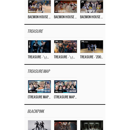
BAEMON HOUSE EP.8
BAEMON HOUSE EP.7
BAEMON HOUSE EP.6
TREASURE
TREASURE – ‘난리나 (NALLY-NA) (HYUNHAYO)’ DANCE PERFORMANCE VIDEO
TREASURE – ‘난리나 (NALLY-NA) (HYUNHAYO)’ M/V
TREASURE – ‘ZOOM ZOOM’ DANCE PRACTICE VIDEO
TREASURE MAP
[TREASURE MAP] EP.77 🥲 우리 트레저 겁쟁이 아닙니다 🤚 기묘한 전시회
[TREASURE MAP] EP.77 🕯️ THE STRANGE EXHIBITION 🕰️ TEASER
BLACKPINK