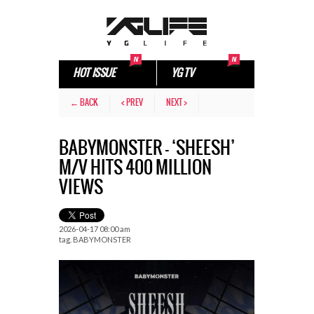
HOT ISSUE
YG TV
← BACK
< PREV
NEXT >
BABYMONSTER – ‘SHEESH’
M/V HITS 400 MILLION
VIEWS
2026-04-17 08:00 am
tag.
BABYMONSTER