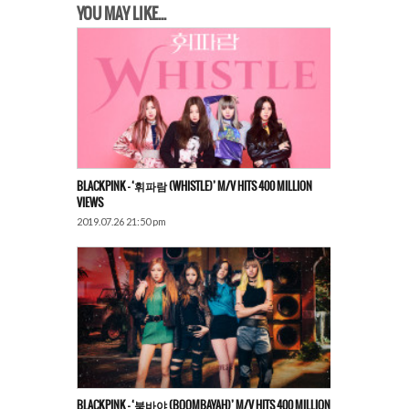
YOU MAY LIKE...
BLACKPINK – ‘휘파람 (WHISTLE)’ M/V HITS 400 MILLION
VIEWS
2019.07.26 21:50 pm
BLACKPINK – ‘붐바야 (BOOMBAYAH)’ M/V HITS 400 MILLION