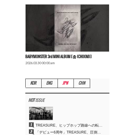
BABYMONSTER 3rd MINI ALBUM [춤 (CHOOM)]
2026.03.30 00:00 am
KOR
ENG
JPN
CHN
HOT
ISSUE
1
TREASURE、ヒップホップ路線への転換が的中…デビュー6周年でさらなる飛躍
2
「デビュー6周年」TREASURE、圧倒的な実力で証明した「YGの宝」の真価