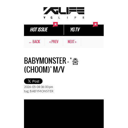
HOT ISSUE
YG TV
← BACK
< PREV
NEXT >
BABYMONSTER – ‘춤
(CHOOM)’ M/V
2026-05-04 06:00 pm
tag.
BABYMONSTER