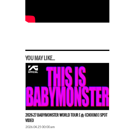
YOU MAY LIKE...
2026-27 BABYMONSTER WORLD TOUR [춤 (CHOOM)] SPOT
VIDEO
2026.04.25 00:00 am