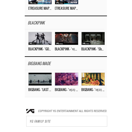
[TREASURE MAP] EP.77 🥲 우리 트레저 겁쟁이 아닙니다 🤚 기묘한 전시회
[TREASURE MAP] EP.77 🕯️ THE STRANGE EXHIBITION 🕰️ TEASER
BLACKPINK
BLACKPINK – ‘GO’ M/V
BLACKPINK – ‘뛰어(JUMP)’ M/V
BLACKPINK – ‘Shut Down’ DANCE PERFORMANCE VIDEO
BIGBANG MADE
BIGBANG – ‘LAST DANCE’ M/V MAKING FILM
BIGBANG – ‘에라 모르겠다 (FXXK IT)’ M/V MAKING FILM
BIGBANG – ‘에라 모르겠다(FXXK IT)’ M/V
YG FAMILY SITE