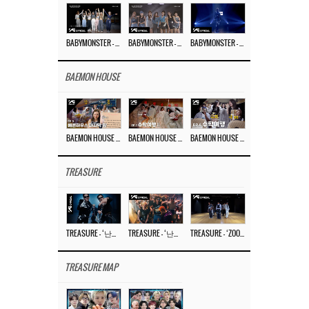
BABYMONSTER – ‘Last Evaluation’ EP.8
BABYMONSTER – ‘Last Evaluation’ EP.7
BABYMONSTER – ‘Last Evaluation’ EP.6
BAEMON HOUSE
BAEMON HOUSE EP.8
BAEMON HOUSE EP.7
BAEMON HOUSE EP.6
TREASURE
TREASURE – ‘난리나 (NALLY-NA) (HYUNHAYO)’ DANCE PERFORMANCE VIDEO
TREASURE – ‘난리나 (NALLY-NA) (HYUNHAYO)’ M/V
TREASURE – ‘ZOOM ZOOM’ DANCE PRACTICE VIDEO
TREASURE MAP