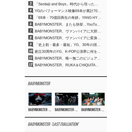
3
「Seotaiji and Boys」時代から培ったダンスDNA…YANG HYUN SUK、YGのパフォーマンスビデオ70億回再生の原点
4
YGのパフォーマンス映像69本が累計70億回再生…YANG HYUN SUKの制作哲学が実を結ぶ
5
「69本・70億回再生の奇跡」YANG HYUN SUK、YGのパフォーマンスビデオを100％自ら手掛けた理由
6
BABYMONSTER、またも快挙…YouTubeワールドワイドトレンドで1位に
7
BABYMONSTER、ヴァンパイアに大胆変身…YouTubeトレンド1位を獲得
8
BABYMONSTER、ヴァンパイアに変身…「MOON」で3か月にわたるプロジェクトを締めくくる
9
「史上初・最多・最短」YG、30年の揺るぎない信念が切り開いたK-POPツアーの新境地
10
創立30周年のYG、K-POP公演界に何を残したのか
11
BABYMONSTER、唯一無二のビジュアルと圧倒的な表現力…『MOON』
12
BABYMONSTER、RUKA＆CHIQUITAの「MOON」ビジュアルを公開…洗練されたカリスマ性・ユニークなビジュアル
BABYMONSTER
BABYMONSTER – ‘MOON’ M/V
BABYMONSTER – ‘MOON’ PERFORMANCE VIDEO
BABYMONSTER – ‘I LIKE IT’ M/V
BABYMONSTER - 'LAST EVALUATION'