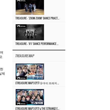
TREASURE – ‘ZOOM ZOOM’ DANCE PRACTICE VIDEO
TREASURE – ‘IF I’ DANCE PERFORMANCE VIDEO
으며
TREASURE MAP
오
명한
실제
[TREASURE MAP] EP.77 🥲 우리 트레저 겁쟁이 아닙니다 🤚 기묘한 전시회
[TREASURE MAP] EP.77 🕯️ THE STRANGE EXHIBITION 🕰️ TEASER