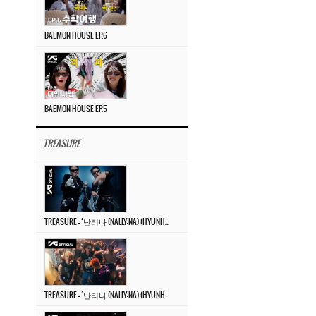
BAEMON HOUSE EP.6
BAEMON HOUSE EP.5
TREASURE
TREASURE – ‘난리나 (NALLY-NA) (HYUNHAYO)’ DANCE PERFORMANCE VIDEO
TREASURE – ‘난리나 (NALLY-NA) (HYUNHAYO)’ M/V