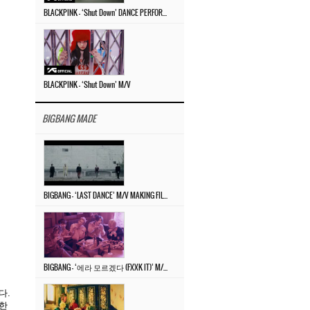
BLACKPINK – ‘Shut Down’ DANCE PERFORMANCE VIDEO
BLACKPINK – ‘Shut Down’ M/V
BIGBANG MADE
BIGBANG – ‘LAST DANCE’ M/V MAKING FILM
BIGBANG – ‘에라 모르겠다 (FXXK IT)’ M/V MAKING FILM
다.
고한