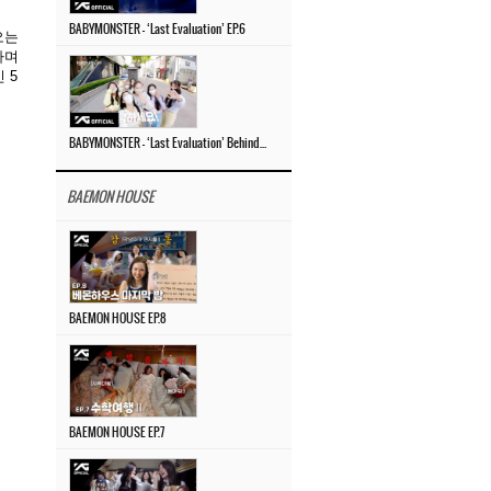
BABYMONSTER – ‘Last Evaluation’ EP.6
오는
하며
 5
BABYMONSTER – ‘Last Evaluation’ Behind The Scenes #4
BAEMON HOUSE
BAEMON HOUSE EP.8
BAEMON HOUSE EP.7