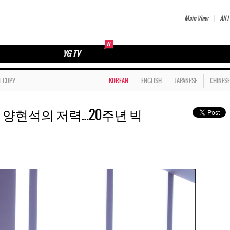
Main View
All L
YG TV
L COPY
KOREAN
ENGLISH
JAPANESE
CHINESE
 양현석의 저력…20주년 빅