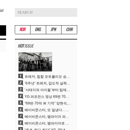
ist
KOR
ENG
JPN
CHN
HOT
ISSUE
트레저, 힙합 포트폴리오 승부수 통했다…데뷔 6주년 새 도약
‘6주년’ 트레저, 압도적 실력으로 증명한 ‘YG의 보물’ 진가
‘서태지와 아이들’부터 탑재한 안무DNA…양현석, YG 퍼포먼스 비디오 70억 뷰 신화의 시작
YG 퍼포먼스 영상 69편 70억뷰…양현석 제작 철학 통했다
“69편·70억 뷰 기적” 양현석, YG 퍼포먼스 비디오 100% 직접 만든 이유
베이비몬스터, 또 일냈다…유튜브 월드와이드 1위
베이비몬스터, 뱀파이어 파격 변신..유튜브 트렌딩 1위 직행
베이비몬스터, 뱀파이어로 변신…‘MOON’으로 찍은 3개월 프로젝트