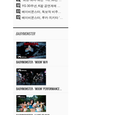
“최초·최다·최단” YG, 30년 뚝심이 빚어낸 K팝 투어의 새 지평
YG 30주년, K팝 공연계에 어떤 것을 남겼나
베이비몬스터, 독보적 비주얼과 압도적 소화력..’MOON’
베이비몬스터, 루카·치키타 ‘문’ 비주얼 공개…절제된 카리스마·유니크 비주얼
BABYMONSTER
BABYMONSTER – ‘MOON’ M/V
BABYMONSTER – ‘MOON’ PERFORMANCE VIDEO