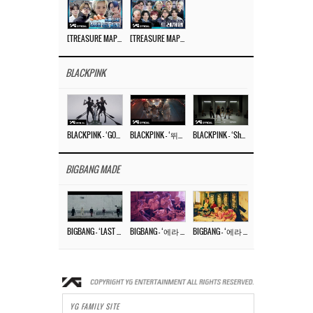
[TREASURE MAP] EP.77 🥲 우리 트레저 겁쟁이 아닙니다 🤚 기묘한 전시회
[TREASURE MAP] EP.77 🕯️ THE STRANGE EXHIBITION 🕰️ TEASER
BLACKPINK
BLACKPINK – ‘GO’ M/V
BLACKPINK – ‘뛰어(JUMP)’ M/V
BLACKPINK – ‘Shut Down’ DANCE PERFORMANCE VIDEO
BIGBANG MADE
BIGBANG – ‘LAST DANCE’ M/V MAKING FILM
BIGBANG – ‘에라 모르겠다 (FXXK IT)’ M/V MAKING FILM
BIGBANG – ‘에라 모르겠다(FXXK IT)’ M/V
YG FAMILY SITE