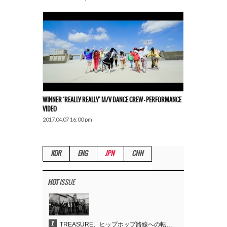
WINNER ‘REALLY REALLY’ M/V DANCE CREW – PERFORMANCE
VIDEO
2017.04.07 16:00 pm
KOR
ENG
JPN
CHN
HOT
ISSUE
1
TREASURE、ヒップホップ路線への転換が的中…デビュー6周年でさらなる飛躍