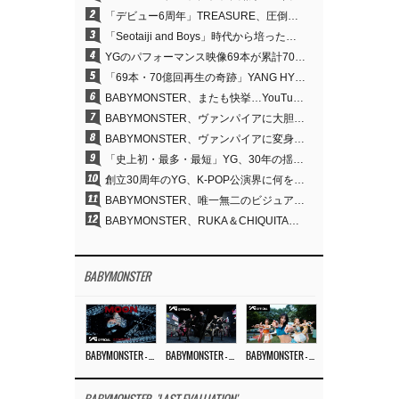
2
「デビュー6周年」TREASURE、圧倒的な実力で証明した「YGの宝」の真価
3
「Seotaiji and Boys」時代から培ったダンスDNA…YANG HYUN SUK、YGのパフォーマンスビデオ70億回再生の原点
4
YGのパフォーマンス映像69本が累計70億回再生…YANG HYUN SUKの制作哲学が実を結ぶ
5
「69本・70億回再生の奇跡」YANG HYUN SUK、YGのパフォーマンスビデオを100％自ら手掛けた理由
6
BABYMONSTER、またも快挙…YouTubeワールドワイドトレンドで1位に
7
BABYMONSTER、ヴァンパイアに大胆変身…YouTubeトレンド1位を獲得
8
BABYMONSTER、ヴァンパイアに変身…「MOON」で3か月にわたるプロジェクトを締めくくる
9
「史上初・最多・最短」YG、30年の揺るぎない信念が切り開いたK-POPツアーの新境地
10
創立30周年のYG、K-POP公演界に何を残したのか
11
BABYMONSTER、唯一無二のビジュアルと圧倒的な表現力…『MOON』
12
BABYMONSTER、RUKA＆CHIQUITAの「MOON」ビジュアルを公開…洗練されたカリスマ性・ユニークなビジュアル
BABYMONSTER
BABYMONSTER – ‘MOON’ M/V
BABYMONSTER – ‘MOON’ PERFORMANCE VIDEO
BABYMONSTER – ‘I LIKE IT’ M/V