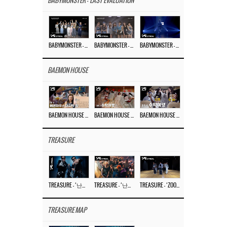
BABYMONSTER - 'LAST EVALUATION'
BABYMONSTER – ‘Last Evaluation’ EP.8
BABYMONSTER – ‘Last Evaluation’ EP.7
BABYMONSTER – ‘Last Evaluation’ EP.6
BAEMON HOUSE
BAEMON HOUSE EP.8
BAEMON HOUSE EP.7
BAEMON HOUSE EP.6
TREASURE
TREASURE – ‘난리나 (NALLY-NA) (HYUNHAYO)’ DANCE PERFORMANCE VIDEO
TREASURE – ‘난리나 (NALLY-NA) (HYUNHAYO)’ M/V
TREASURE – ‘ZOOM ZOOM’ DANCE PRACTICE VIDEO
TREASURE MAP