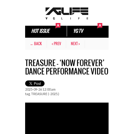
HOT ISSUE
YG TV
← BACK
< PREV
NEXT >
TREASURE – ‘NOW FOREVER’
DANCE PERFORMANCE VIDEO
2025-09-26 12:00 am
tag.
TREASURE (-2025.)