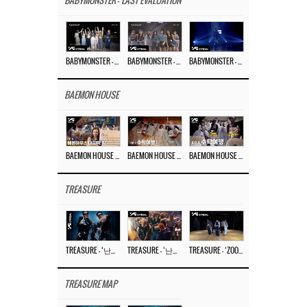
BABYMONSTER - 'LAST EVALUATION'
BABYMONSTER – ‘Last Evaluation’ EP.8
BABYMONSTER – ‘Last Evaluation’ EP.7
BABYMONSTER – ‘Last Evaluation’ EP.6
BAEMON HOUSE
BAEMON HOUSE EP.8
BAEMON HOUSE EP.7
BAEMON HOUSE EP.6
TREASURE
TREASURE – ‘난리나 (NALLY-NA) (HYUNHAYO)’ DANCE PERFORMANCE VIDEO
TREASURE – ‘난리나 (NALLY-NA) (HYUNHAYO)’ M/V
TREASURE – ‘ZOOM ZOOM’ DANCE PRACTICE VIDEO
TREASURE MAP