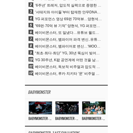
2
‘6주년’ 트레저, 압도적 실력으로 증명한 ‘YG의 보물’ 진가
3
‘서태지와 아이들’부터 탑재한 안무DNA…양현석, YG 퍼포먼스 비디오 70억 뷰 신화의 시작
4
YG 퍼포먼스 영상 69편 70억뷰…양현석 제작 철학 통했다
5
“69편·70억 뷰 기적” 양현석, YG 퍼포먼스 비디오 100% 직접 만든 이유
6
베이비몬스터, 또 일냈다…유튜브 월드와이드 1위
7
베이비몬스터, 뱀파이어 파격 변신..유튜브 트렌딩 1위 직행
8
베이비몬스터, 뱀파이어로 변신…‘MOON’으로 찍은 3개월 프로젝트
9
“최초·최다·최단” YG, 30년 뚝심이 빚어낸 K팝 투어의 새 지평
10
YG 30주년, K팝 공연계에 어떤 것을 남겼나
11
베이비몬스터, 독보적 비주얼과 압도적 소화력..’MOON’
12
베이비몬스터, 루카·치키타 ‘문’ 비주얼 공개…절제된 카리스마·유니크 비주얼
BABYMONSTER
BABYMONSTER – ‘MOON’ M/V
BABYMONSTER – ‘MOON’ PERFORMANCE VIDEO
BABYMONSTER – ‘I LIKE IT’ M/V