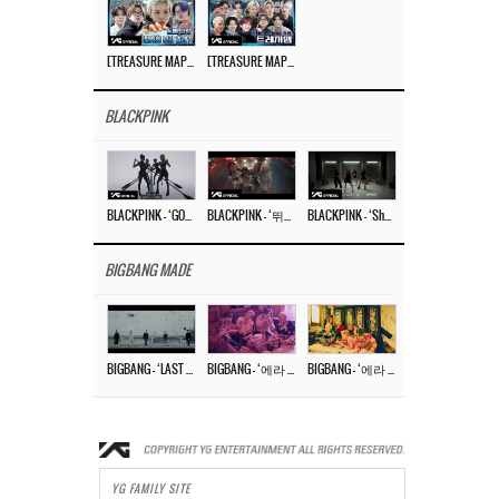
[TREASURE MAP] EP.77 🥲 우리 트레저 겁쟁이 아닙니다 🤚 기묘한 전시회
[TREASURE MAP] EP.77 🕯️ THE STRANGE EXHIBITION 🕰️ TEASER
BLACKPINK
BLACKPINK – ‘GO’ M/V
BLACKPINK – ‘뛰어(JUMP)’ M/V
BLACKPINK – ‘Shut Down’ DANCE PERFORMANCE VIDEO
BIGBANG MADE
BIGBANG – ‘LAST DANCE’ M/V MAKING FILM
BIGBANG – ‘에라 모르겠다 (FXXK IT)’ M/V MAKING FILM
BIGBANG – ‘에라 모르겠다(FXXK IT)’ M/V
YG FAMILY SITE