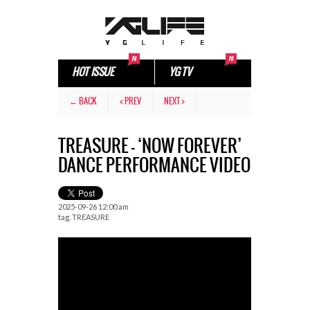
HOT ISSUE
YG TV
← BACK
< PREV
NEXT >
TREASURE – ‘NOW FOREVER’
DANCE PERFORMANCE VIDEO
2025-09-26 12:00 am
tag.
TREASURE