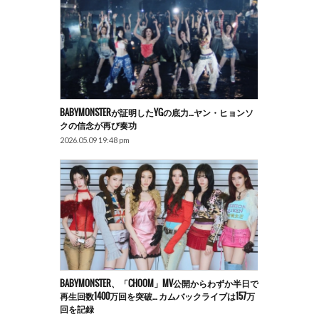
BABYMONSTERが証明したYGの底力…ヤン・ヒョンソ
クの信念が再び奏功
2026.05.09 19:48 pm
BABYMONSTER、「CHOOM」MV公開からわずか半日で
再生回数1400万回を突破… カムバックライブは157万
回を記録