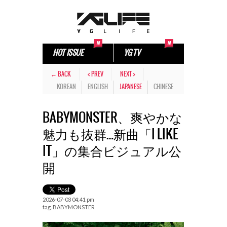
HOT ISSUE
YG TV
← BACK
< PREV
NEXT >
KOREAN
ENGLISH
JAPANESE
CHINESE
BABYMONSTER、爽やかな
魅力も抜群…新曲「I LIKE
IT」の集合ビジュアル公
開
2026-07-03 04:41 pm
tag.
BABYMONSTER