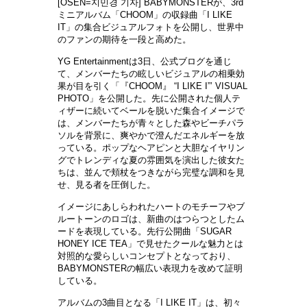
[OSEN=지민경 기자] BABYMONSTERが、3rd
ミニアルバム「CHOOM」の収録曲「I LIKE
IT」の集合ビジュアルフォトを公開し、世界中
のファンの期待を一段と高めた。
YG Entertainmentは3日、公式ブログを通じ
て、メンバーたちの眩しいビジュアルの相乗効
果が目を引く「『CHOOM』 “I LIKE I”’ VISUAL
PHOTO」を公開した。先に公開された個人テ
ィザーに続いてベールを脱いだ集合イメージで
は、メンバーたちが青々とした森やビーチパラ
ソルを背景に、爽やかで澄んだエネルギーを放
っている。ポップなヘアピンと大胆なイヤリン
グでトレンディな夏の雰囲気を演出した彼女た
ちは、並んで頬杖をつきながら完璧な調和を見
せ、見る者を圧倒した。
イメージにあしらわれたハートのモチーフやブ
ルートーンのロゴは、新曲のはつらつとしたム
ードを表現している。先行公開曲「SUGAR
HONEY ICE TEA」で見せたクールな魅力とは
対照的な愛らしいコンセプトとなっており、
BABYMONSTERの幅広い表現力を改めて証明
している。
アルバムの3曲目となる「I LIKE IT」は、初々