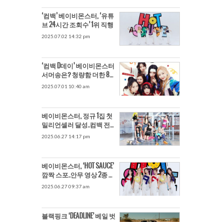
‘컴백’ 베이비몬스터, ‘유튜
브 24시간 조회수’ 1위 직행
2025.07.02 14:32 pm
‘컴백 D데이’ 베이비몬스터
서머송은? 청량함 더한 80
년대 올드스쿨 힙합 ‘HOT
2025.07.01 10:40 am
SAUCE’
베이비몬스터, 정규 1집 첫
밀리언셀러 달성..컴백 전
경사
2025.06.27 14:17 pm
베이비몬스터, ‘HOT SAUCE’
깜짝 스포..안무 영상 2종 공
개 확정
2025.06.27 09:37 am
블랙핑크 ‘DEADLINE’ 베일 벗