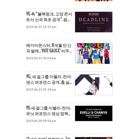
YG 측 “블랙핑크, 고양 콘서
트서 신곡 최초 공개”..컴백
카운트다운 시작
2025.06.23 13:55 pm
베이비몬스터, 8개월 만 신
곡 발매…‘HOT SAUCE’ 비주
얼 공개
2025.06.23 10:09 am
YG, 새 걸그룹 이벨리·찬야
댄스 퍼포먼스 공개..춤 실
력도 완성형
2025.06.21 10:19 am
YG 새 걸그룹 이벨리·찬야,
유닛 퍼포먼스 영상 깜짝
공개
2025.06.20 09:54 am