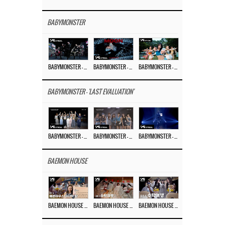
BABYMONSTER
BABYMONSTER – ‘MOON’ PERFORMANCE VIDEO
BABYMONSTER – ‘MOON’ M/V
BABYMONSTER – ‘I LIKE IT’ M/V
BABYMONSTER - 'LAST EVALUATION'
BABYMONSTER – ‘Last Evaluation’ EP.8
BABYMONSTER – ‘Last Evaluation’ EP.7
BABYMONSTER – ‘Last Evaluation’ EP.6
BAEMON HOUSE
BAEMON HOUSE EP.8
BAEMON HOUSE EP.7
BAEMON HOUSE EP.6