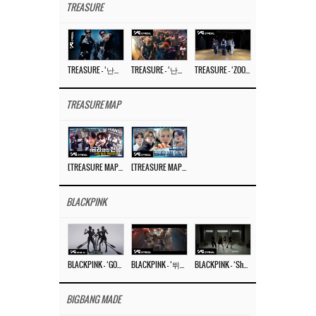
TREASURE
TREASURE – ‘난리나 (NALLY-NA) (HYUNHAYO)’ DANCE PERFORMANCE VIDEO
TREASURE – ‘난리나 (NALLY-NA) (HYUNHAYO)’ M/V
TREASURE – ‘ZOOM ZOOM’ DANCE PRACTICE VIDEO
TREASURE MAP
[TREASURE MAP] EP.78 💰 뛰는 도둑 위에 나는 경찰? 🚔 경찰과 도둑
[TREASURE MAP] EP.77 🥲 우리 트레저 겁쟁이 아닙니다 🤚 기묘한 전시회
BLACKPINK
BLACKPINK – ‘GO’ M/V
BLACKPINK – ‘뛰어(JUMP)’ M/V
BLACKPINK – ‘Shut Down’ DANCE PERFORMANCE VIDEO
BIGBANG MADE