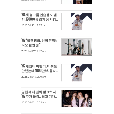
YG 새 걸그룹 연습생 이벨
리, 1700만뷰 화제성 막강→
퍼포먼스 영상 공개
2025.06.10 13:37 pm
YG “블랙핑크, 신곡 뮤직비
디오 촬영 중”
2025.06.09 10:32 am
YG 새멤버 이벨리, 데뷔도
안했는데 1000만뷰..올라운
더 ‘기대 UP’
2025.06.04 10:10 am
양현석 새 전략 발표하자
YG 주가 들썩… 최고 기대주
는 ‘블핑’
2025.06.02 10:02 am