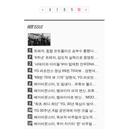
<
>
6
7
8
9
10
HOT
ISSUE
1
트레저, 힙합 포트폴리오 승부수 통했다…데뷔 6주년 새 도약
2
‘6주년’ 트레저, 압도적 실력으로 증명한 ‘YG의 보물’ 진가
3
‘서태지와 아이들’부터 탑재한 안무DNA…양현석, YG 퍼포먼스 비디오 70억 뷰 신화의 시작
4
YG 퍼포먼스 영상 69편 70억뷰…양현석 제작 철학 통했다
5
“69편·70억 뷰 기적” 양현석, YG 퍼포먼스 비디오 100% 직접 만든 이유
6
베이비몬스터, 또 일냈다…유튜브 월드와이드 1위
7
베이비몬스터, 뱀파이어 파격 변신..유튜브 트렌딩 1위 직행
8
베이비몬스터, 뱀파이어로 변신…‘MOON’으로 찍은 3개월 프로젝트
9
“최초·최다·최단” YG, 30년 뚝심이 빚어낸 K팝 투어의 새 지평
10
YG 30주년, K팝 공연계에 어떤 것을 남겼나
11
베이비몬스터, 독보적 비주얼과 압도적 소화력..’MOON’
12
베이비몬스터, 루카·치키타 ‘문’ 비주얼 공개…절제된 카리스마·유니크 비주얼