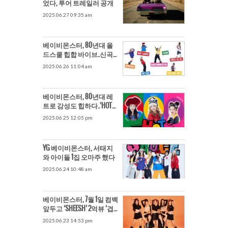
었다, 투어 트레일러 공개
2025.06.27 09:35 am
베이비몬스터, 80년대 올
드스쿨 힙합 바이브..신곡
‘핫 소스’ 반주만으로 강렬
2025.06.26 11:04 am
베이비몬스터, 80년대 레
트로 감성도 힙하다..’HOT
SAUCE’
2025.06.25 12:05 pm
YG 베이비몬스터, 서태지
와 아이들 1집 오마주 했다
2025.06.24 10:48 am
베이비몬스터, 7월 1일 컴백
앞두고 ‘SHEESH’ 2억뷰 ‘겹
경사’
2025.06.23 14:53 pm