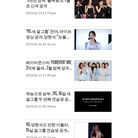
‘3년만 컴백’ 블랙핑크, 7월
초 신곡 공개
2025.06.19 13:59 pm
‘YG 새 걸그룹’ 찬야, 라이브
영상 공개..양현석 “눈물 흘
릴뻔”
2025.06.16 10:16 am
베이비몬스터 ‘FOREVER’ MV,
2억뷰 돌파…7월 컴백 앞두
고 경사
2025.06.15 17:58 pm
재능으로 승부…YG, 16일 새
걸그룹 두 번째 연습생 공
개
2025.06.13 10:34 am
YG 양현석도 반한 이벨리,
15살 걸그룹 연습생 공개
“역대급 스타성”
2025.06.11 10:13 am