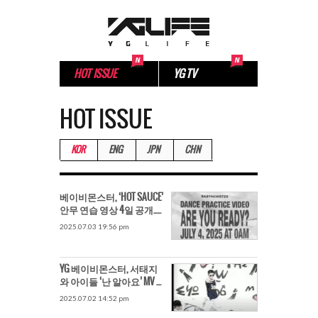
HOT ISSUE
YG TV
HOT ISSUE
KOR
ENG
JPN
CHN
베이비몬스터, ‘HOT SAUCE’
안무 연습 영상 4일 공개..글
로벌 팬 ‘기대’
2025.07.03 19:56 pm
YG 베이비몬스터, 서태지
와 아이들 ‘난 알아요’ MV 오
마주..호평
2025.07.02 14:52 pm