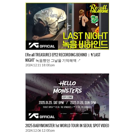
[Re:all TREASURE] EP.12 RECORDING BEHINDㅣ🎙️’LAST
NIGHT’ 녹음했던 그날을 기억해액 ↗️
2024.12.11 18:00 pm
2025 BABYMONSTER 1st WORLD TOUR
IN SEOUL SPOT VIDEO
2024.12.06 12:00 pm