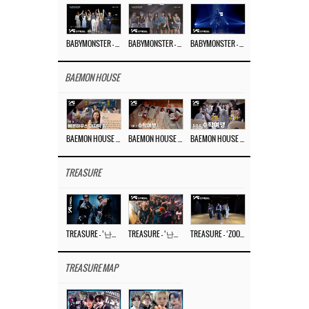
BABYMONSTER – ‘Last Evaluation’ EP.8
BABYMONSTER – ‘Last Evaluation’ EP.7
BABYMONSTER – ‘Last Evaluation’ EP.6
BAEMON HOUSE
BAEMON HOUSE EP.8
BAEMON HOUSE EP.7
BAEMON HOUSE EP.6
TREASURE
TREASURE – ‘난리나 (NALLY-NA) (HYUNHAYO)’ DANCE PERFORMANCE VIDEO
TREASURE – ‘난리나 (NALLY-NA) (HYUNHAYO)’ M/V
TREASURE – ‘ZOOM ZOOM’ DANCE PRACTICE VIDEO
TREASURE MAP