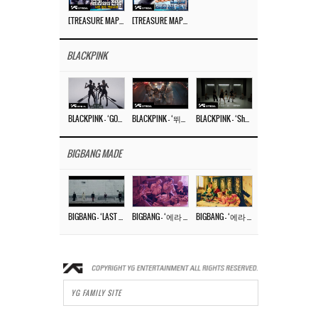
[TREASURE MAP] EP.78 💰 뛰는 도둑 위에 나는 경찰? 🚔 경찰과 도둑
[TREASURE MAP] EP.77 🥲 우리 트레저 겁쟁이 아닙니다 🤚 기묘한 전시회
BLACKPINK
BLACKPINK – ‘GO’ M/V
BLACKPINK – ‘뛰어(JUMP)’ M/V
BLACKPINK – ‘Shut Down’ DANCE PERFORMANCE VIDEO
BIGBANG MADE
BIGBANG – ‘LAST DANCE’ M/V MAKING FILM
BIGBANG – ‘에라 모르겠다 (FXXK IT)’ M/V MAKING FILM
BIGBANG – ‘에라 모르겠다(FXXK IT)’ M/V
YG FAMILY SITE