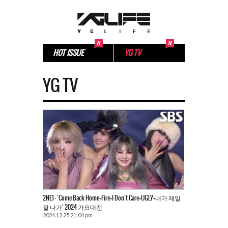
HOT ISSUE
YG TV
YG TV
2NE1 – ’Come Back Home+Fire+I Don’t Care+UGLY+내가 제일
잘 나가‘ 2024 가요대전
2024.12.25 21:04 pm