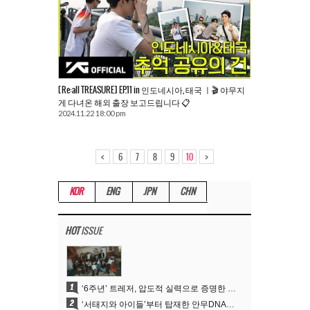
[Re:all TREASURE] EP.11 in 인도네시아, 태국 ㅣ🎬 야무지
게 다녀온 해외 출장 보고드립니다 📋
2024.11.22 18:00 pm
<
>
6
7
8
9
10
KOR
ENG
JPN
CHN
HOT
ISSUE
1
‘6주년’ 트레저, 압도적 실력으로 증명한 ‘YG의 보물’ 진가
2
‘서태지와 아이들’부터 탑재한 안무DNA…양현석, YG 퍼포먼스 비디오 70억 뷰 신화의 시작