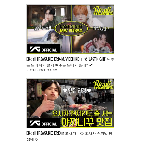
[Re:all TREASURE] EP.14 M/V BEHINDㅣ🎥 ‘LAST NIGHT’ 남주
는 트레저가 할게 여주는 트메가 할래? 💕
2024.12.20 18:00 pm
[Re:all TREASURE] EP.13 in 오사카ㅣ😎 오사카 슈퍼밥 원
정대 🍚