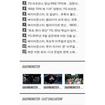
3
YG 퍼포먼스 영상 69편 70억뷰…양현석 제작 철학 통했다
4
“69편·70억 뷰 기적” 양현석, YG 퍼포먼스 비디오 100% 직접 만든 이유
5
베이비몬스터, 또 일냈다…유튜브 월드와이드 1위
6
베이비몬스터, 뱀파이어 파격 변신..유튜브 트렌딩 1위 직행
7
베이비몬스터, 뱀파이어로 변신…‘MOON’으로 찍은 3개월 프로젝트
8
“최초·최다·최단” YG, 30년 뚝심이 빚어낸 K팝 투어의 새 지평
9
YG 30주년, K팝 공연계에 어떤 것을 남겼나
10
베이비몬스터, 독보적 비주얼과 압도적 소화력..’MOON’
11
베이비몬스터, 루카·치키타 ‘문’ 비주얼 공개…절제된 카리스마·유니크 비주얼
12
베몬 아현·로라, 다크 콘셉트 완벽 소화…’문’ 비주얼 포토 공개
BABYMONSTER
BABYMONSTER – ‘MOON’ PERFORMANCE VIDEO
BABYMONSTER – ‘MOON’ M/V
BABYMONSTER – ‘I LIKE IT’ M/V
BABYMONSTER - 'LAST EVALUATION'