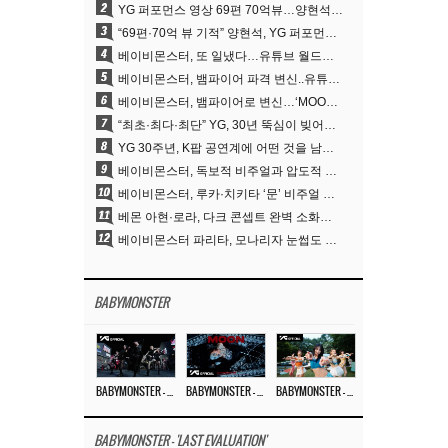
2
YG 퍼포먼스 영상 69편 70억뷰…양현석 제작 철학 통했다
3
“69편·70억 뷰 기적” 양현석, YG 퍼포먼스 비디오 100% 직접 만든 이유
4
베이비몬스터, 또 일냈다…유튜브 월드와이드 1위
5
베이비몬스터, 뱀파이어 파격 변신..유튜브 트렌딩 1위 직행
6
베이비몬스터, 뱀파이어로 변신…‘MOON’으로 찍은 3개월 프로젝트
7
“최초·최다·최단” YG, 30년 뚝심이 빚어낸 K팝 투어의 새 지평
8
YG 30주년, K팝 공연계에 어떤 것을 남겼나
9
베이비몬스터, 독보적 비주얼과 압도적 소화력..’MOON’
10
베이비몬스터, 루카·치키타 ‘문’ 비주얼 공개…절제된 카리스마·유니크 비주얼
11
베몬 아현·로라, 다크 콘셉트 완벽 소화…’문’ 비주얼 포토 공개
12
베이비몬스터 파리타, 모나리자 눈썹도 완벽 소화‥아사와 강렬 아우라
BABYMONSTER
BABYMONSTER – ‘MOON’ PERFORMANCE VIDEO
BABYMONSTER – ‘MOON’ M/V
BABYMONSTER – ‘I LIKE IT’ M/V
BABYMONSTER - 'LAST EVALUATION'