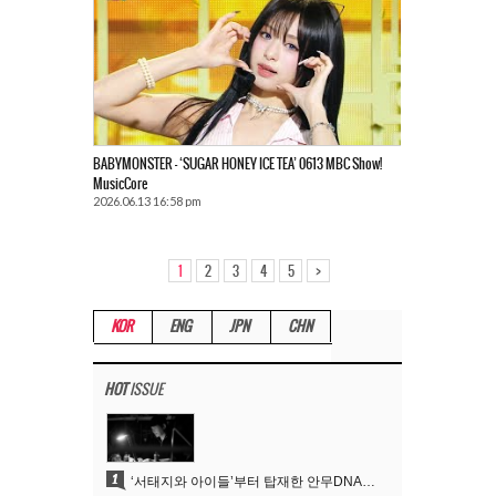
BABYMONSTER – ‘SUGAR HONEY ICE TEA’ 0613 MBC Show!
MusicCore
2026.06.13 16:58 pm
>
1
2
3
4
5
KOR
ENG
JPN
CHN
HOT
ISSUE
1
‘서태지와 아이들’부터 탑재한 안무DNA…양현석, YG 퍼포먼스 비디오 70억 뷰 신화의 시작