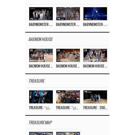
BABYMONSTER – ‘Last Evaluation’ EP.8
BABYMONSTER – ‘Last Evaluation’ EP.7
BABYMONSTER – ‘Last Evaluation’ EP.6
BAEMON HOUSE
BAEMON HOUSE EP.8
BAEMON HOUSE EP.7
BAEMON HOUSE EP.6
TREASURE
TREASURE – ‘난리나 (NALLY-NA) (HYUNHAYO)’ DANCE PERFORMANCE VIDEO
TREASURE – ‘난리나 (NALLY-NA) (HYUNHAYO)’ M/V
TREASURE – ‘ZOOM ZOOM’ DANCE PRACTICE VIDEO
TREASURE MAP