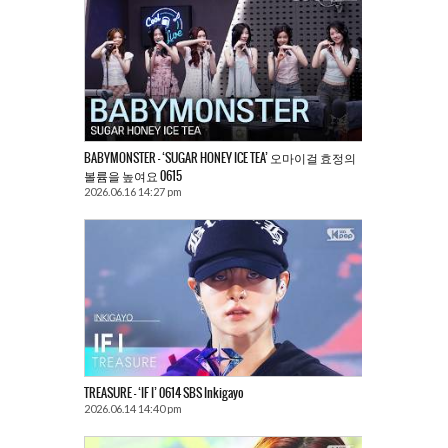
BABYMONSTER – ‘SUGAR HONEY ICE TEA’ 오마이걸 효정의
볼륨을 높여요 0615
2026.06.16 14:27 pm
TREASURE – ‘IF I’ 0614 SBS Inkigayo
2026.06.14 14:40 pm