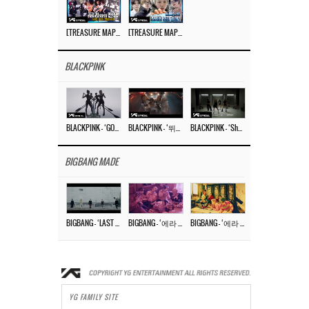
[TREASURE MAP] EP.78 💰 뛰는 도둑 위에 나는 경찰? 🚔 경찰과 도둑
[TREASURE MAP] EP.77 🥲 우리 트레저 겁쟁이 아닙니다 🤚 기묘한 전시회
BLACKPINK
BLACKPINK – ‘GO’ M/V
BLACKPINK – ‘뛰어(JUMP)’ M/V
BLACKPINK – ‘Shut Down’ DANCE PERFORMANCE VIDEO
BIGBANG MADE
BIGBANG – ‘LAST DANCE’ M/V MAKING FILM
BIGBANG – ‘에라 모르겠다 (FXXK IT)’ M/V MAKING FILM
BIGBANG – ‘에라 모르겠다(FXXK IT)’ M/V
YG FAMILY SITE