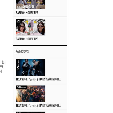
BAEMON HOUSE EP.6
BAEMON HOUSE EP.5
TREASURE
 힙
빅마
세
TREASURE – ‘난리나 (NALLY-NA) (HYUNHAYO)’ DANCE PERFORMANCE VIDEO
TREASURE – ‘난리나 (NALLY-NA) (HYUNHAYO)’ M/V