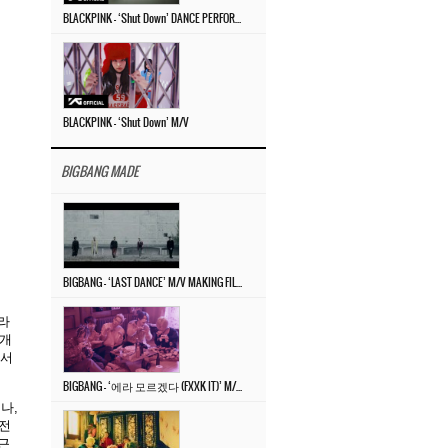
BLACKPINK – ‘Shut Down’ DANCE PERFORMANCE VIDEO
BLACKPINK – ‘Shut Down’ M/V
BIGBANG MADE
BIGBANG – ‘LAST DANCE’ M/V MAKING FILM
위라
 개
 서
BIGBANG – ‘에라 모르겠다 (FXXK IT)’ M/V MAKING FILM
나,
 전
근