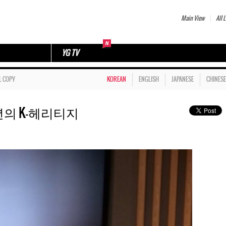
Main View
All L
YG TV
L COPY
KOREAN
ENGLISH
JAPANESE
CHINESE
년의 K-헤리티지