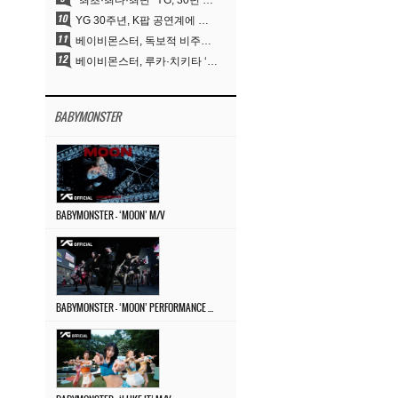
“최초·최다·최단” YG, 30년 뚝심이 빚어낸 K팝 투어의 새 지평
YG 30주년, K팝 공연계에 어떤 것을 남겼나
베이비몬스터, 독보적 비주얼과 압도적 소화력..’MOON’
베이비몬스터, 루카·치키타 ‘문’ 비주얼 공개…절제된 카리스마·유니크 비주얼
BABYMONSTER
BABYMONSTER – ‘MOON’ M/V
BABYMONSTER – ‘MOON’ PERFORMANCE VIDEO