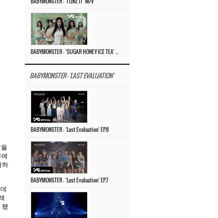
BABYMONSTER – ‘I LIKE IT’ M/V
BABYMONSTER – ‘SUGAR HONEY ICE TEA’ M/V
BABYMONSTER - 'LAST EVALUATION'
BABYMONSTER – ‘Last Evaluation’ EP.8
발을
류에
척하
BABYMONSTER – ‘Last Evaluation’ EP.7
 데
색
 됐