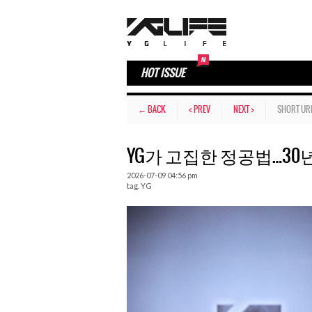
HOT ISSUE
← BACK
< PREV
NEXT >
SHORT UR
YG가 고집한 정공법…30
2026-07-09 04:56 pm
tag.
YG