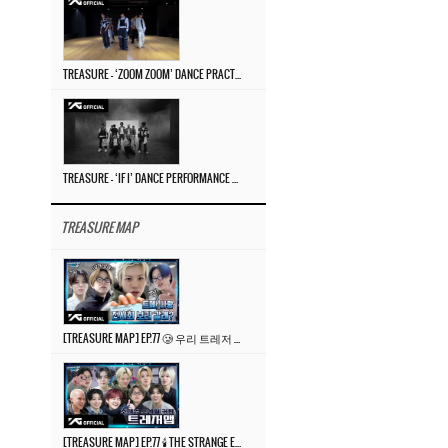
TREASURE – ‘ZOOM ZOOM’ DANCE PRACTICE VIDEO
TREASURE – ‘IF I’ DANCE PERFORMANCE VIDEO
TREASURE MAP
[TREASURE MAP] EP.77 🥲 우리 트레저 겁쟁이 아닙니다 🤚 기묘한 전시회
[TREASURE MAP] EP.77 🕯️ THE STRANGE EXHIBITION 🕰️ TEASER