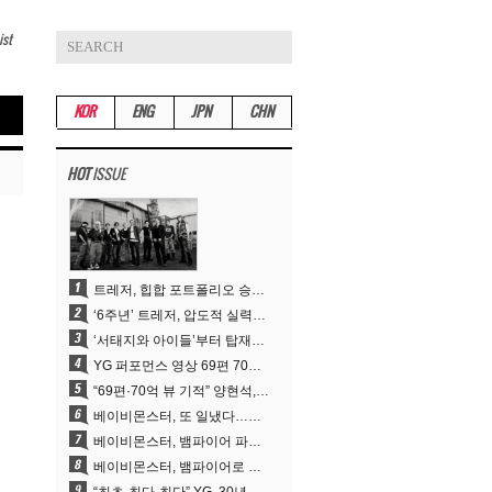
ist
KOR
ENG
JPN
CHN
HOT
ISSUE
트레저, 힙합 포트폴리오 승부수 통했다…데뷔 6주년 새 도약
‘6주년’ 트레저, 압도적 실력으로 증명한 ‘YG의 보물’ 진가
‘서태지와 아이들’부터 탑재한 안무DNA…양현석, YG 퍼포먼스 비디오 70억 뷰 신화의 시작
YG 퍼포먼스 영상 69편 70억뷰…양현석 제작 철학 통했다
“69편·70억 뷰 기적” 양현석, YG 퍼포먼스 비디오 100% 직접 만든 이유
베이비몬스터, 또 일냈다…유튜브 월드와이드 1위
베이비몬스터, 뱀파이어 파격 변신..유튜브 트렌딩 1위 직행
베이비몬스터, 뱀파이어로 변신…‘MOON’으로 찍은 3개월 프로젝트